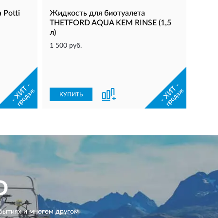
 Potti
Жидкость для биотуалета
THETFORD AQUA KEM RINSE (1,5
л)
1 500 руб.
- ХИТ -
- ХИТ -
продаж
продаж
КУПИТЬ
D
бытиях и многом другом