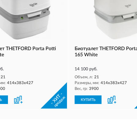
ет THETFORD Porta Potti
Биотуалет THETFORD Porta
te
165 White
б.
14 100 руб.
21
Объем, л:
21
мм:
414х383х427
Размеры, мм:
414х383х427
000
Вес, гр:
3900
- ХИТ -
продаж
Ь
КУПИТЬ