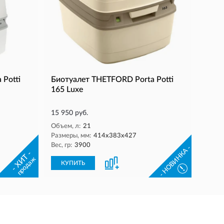
 Potti
Биотуалет THETFORD Porta Potti
165 Luxe
15 950 руб.
Объем, л:
21
Размеры, мм:
414х383х427
Вес, гр:
3900
- НОВИНКА -
- ХИТ -
продаж
КУПИТЬ
!