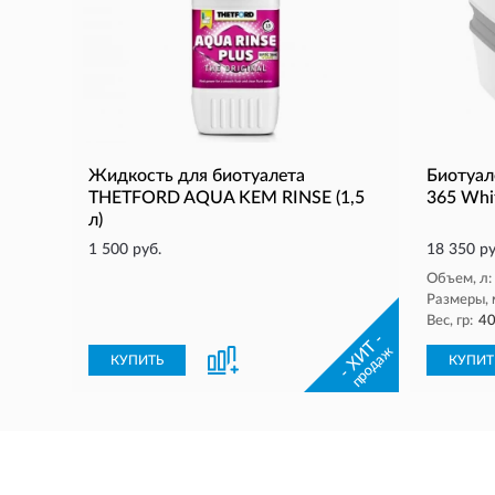
Жидкость для биотуалета
Биотуал
THETFORD AQUA KEM RINSE (1,5
365 Whi
л)
1 500 руб.
18 350 ру
Объем, л:
Размеры, 
Вес, гр:
4
- ХИТ -
продаж
КУПИТЬ
КУПИТ