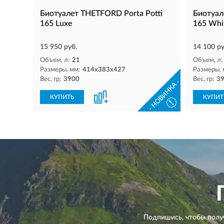
Биотуалет THETFORD Porta Potti
Биотуал
165 Luxe
165 Whi
15 950 руб.
14 100 ру
Объем, л:
21
Объем, л:
Размеры, мм:
414х383х427
Размеры, 
Вес, гр:
3900
Вес, гр:
3
- НОВИНКА -
КУПИТЬ
КУПИТ
!
Подпишись, чтобы полу